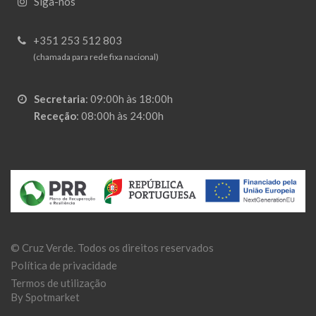
Siga-nos
+351 253 512 803
(chamada para rede fixa nacional)
Secretaria
:
09:00h às 18:00h
Receção
:
08:00h às 24:00h
©
Cruz Verde
. Todos os direitos reservados
Política de privacidade
Termos de utilização
By Spotmarket