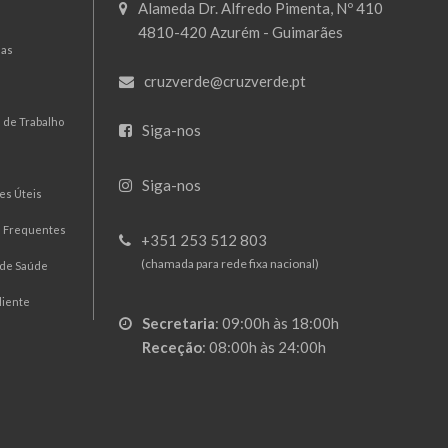
Alameda Dr. Alfredo Pimenta, Nº 410
4810-420 Azurém - Guimarães
mas
cruzverde@cruzverde.pt
 de Trabalho
Siga-nos
Siga-nos
es Úteis
s Frequentes
+351 253 512 803
(chamada para rede fixa nacional)
 de Saúde
liente
Secretaria
:
09:00h às 18:00h
Receção
:
08:00h às 24:00h