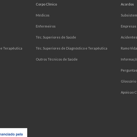
Corpo Clínico
Acordos
Médicos
Subsiste
Enfermeiros
Empresas
Téc. Superiores de Saúde
Acidentes
e Terapêutica
Téc. Superiores de Diagnóstico e Terapêutica
Ramo Vida
Outros Técnicos de Saúde
Informaçõ
Pergunta
Glossário
Apoio ao C