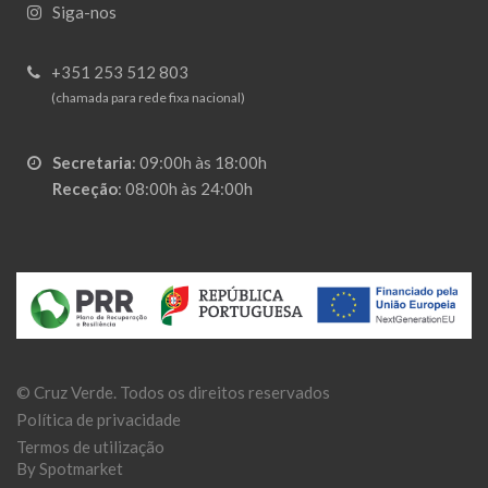
Siga-nos
+351 253 512 803
(chamada para rede fixa nacional)
Secretaria
:
09:00h às 18:00h
Receção
:
08:00h às 24:00h
©
Cruz Verde
. Todos os direitos reservados
Política de privacidade
Termos de utilização
By Spotmarket