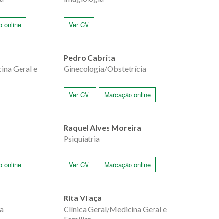
 online
Ver CV
Pedro Cabrita
ina Geral e
Ginecologia/Obstetrícia
Ver CV
Marcação online
Raquel Alves Moreira
Psiquiatria
 online
Ver CV
Marcação online
Rita Vilaça
ia
Clínica Geral/Medicina Geral e
Familiar