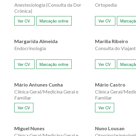
Anestesiologia (Consulta da Dor
Ortopedia
Crónica)
Ver CV
Marcação online
Ver CV
Marcação
Margarida Almeida
Marilia Ribeiro
Endocrinologia
Consulta do Viajant
Ver CV
Marcação online
Ver CV
Marcação
Mário Antunes Cunha
Mário Castro
Clínica Geral/Medicina Geral e
Clínica Geral/Medic
Familiar
Familiar
Ver CV
Ver CV
Miguel Nunes
Nuno Lousan
Clínica Geral/Medicina Geral e
Otorrinolaringolog