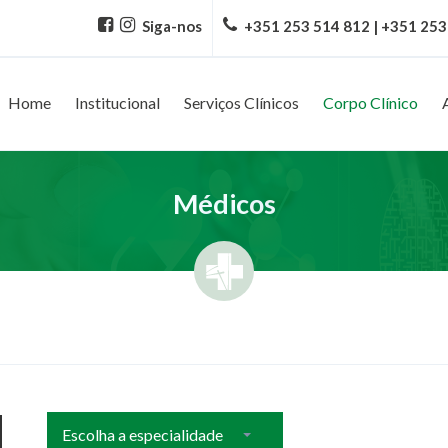
Siga-nos
+351 253 514 812 | +351 253
Home
Institucional
Serviços Clínicos
Corpo Clínico
Médicos
Escolha a especialidade