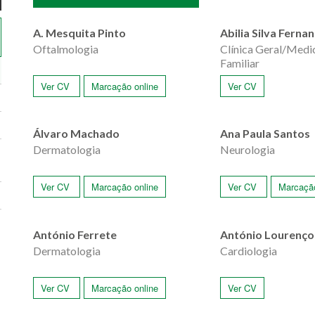
A. Mesquita Pinto
Abilia Silva Ferna
Oftalmologia
Clínica Geral/Medic
Familiar
Ver CV
Marcação online
Ver CV
Álvaro Machado
Ana Paula Santos
Dermatologia
Neurologia
Ver CV
Marcação online
Ver CV
Marcação
António Ferrete
António Lourenço
Dermatologia
Cardiologia
Ver CV
Marcação online
Ver CV