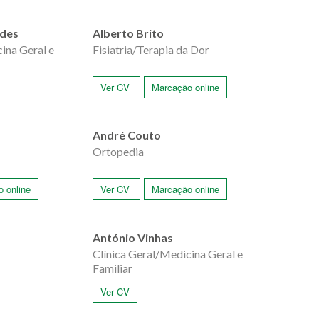
ndes
Alberto Brito
ina Geral e
Fisiatria/Terapia da Dor
Ver CV
Marcação online
André Couto
Ortopedia
 online
Ver CV
Marcação online
António Vinhas
Clínica Geral/Medicina Geral e
Familiar
Ver CV