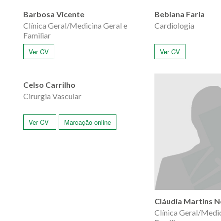
Barbosa Vicente
Bebiana Faria
Clínica Geral/Medicina Geral e
Cardiologia
Familiar
Ver CV
Ver CV
Celso Carrilho
Cirurgia Vascular
Ver CV
Marcação online
Cláudia Martins N
Clínica Geral/Medic