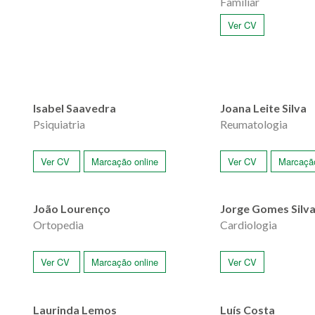
Familiar
Ver CV
Isabel Saavedra
Joana Leite Silva
Psiquiatria
Reumatologia
Ver CV
Marcação online
Ver CV
Marcação
João Lourenço
Jorge Gomes Silv
Ortopedia
Cardiologia
Ver CV
Marcação online
Ver CV
Laurinda Lemos
Luís Costa