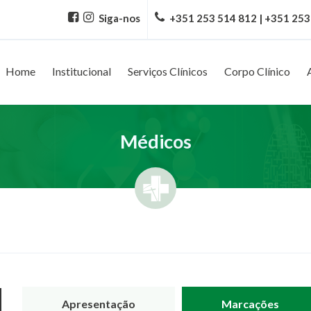
Siga-nos
+351 253 514 812 | +351 253
Home
Institucional
Serviços Clínicos
Corpo Clínico
Médicos
Apresentação
Marcações