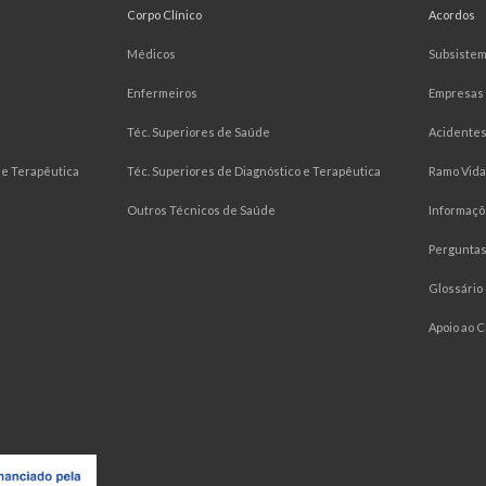
Corpo Clínico
Acordos
Médicos
Subsiste
Enfermeiros
Empresas
Téc. Superiores de Saúde
Acidentes
e Terapêutica
Téc. Superiores de Diagnóstico e Terapêutica
Ramo Vida
Outros Técnicos de Saúde
Informaçõ
Pergunta
Glossário
Apoio ao C