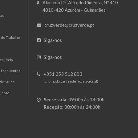
Alameda Dr. Alfredo Pimenta, Nº 410
4810-420 Azurém - Guimarães
mas
cruzverde@cruzverde.pt
 de Trabalho
Siga-nos
Siga-nos
es Úteis
s Frequentes
+351 253 512 803
(chamada para rede fixa nacional)
 de Saúde
liente
Secretaria
:
09:00h às 18:00h
Receção
:
08:00h às 24:00h