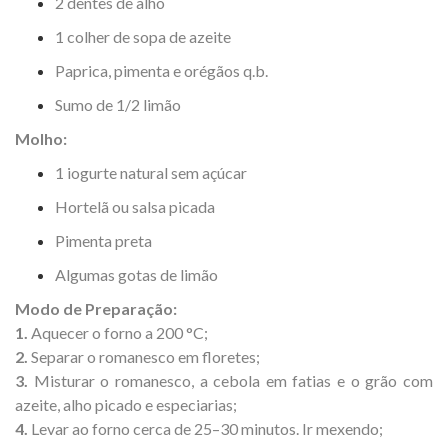
2 dentes de alho
1 colher de sopa de azeite
Paprica, pimenta e orégãos q.b.
Sumo de 1/2 limão
Molho:
1 iogurte natural sem açúcar
Hortelã ou salsa picada
Pimenta preta
Algumas gotas de limão
Modo de Preparação:
1.
Aquecer o forno a 200 °C;
2.
Separar o romanesco em floretes;
3.
Misturar o romanesco, a cebola em fatias e o grão com
azeite, alho picado e especiarias;
4.
Levar ao forno cerca de 25–30 minutos. Ir mexendo;