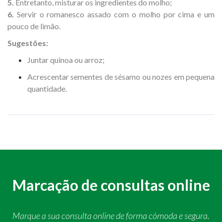
5.
Entretanto, misturar os ingredientes do molho;
6.
Servir o romanesco assado com o molho por cima e um
pouco de limão.
Sugestões:
Juntar quinoa ou arroz;
Acrescentar sementes de sésamo ou nozes em pequena
quantidade.
Marcação de consultas online
Marque a sua consulta online de forma cómoda e segura.