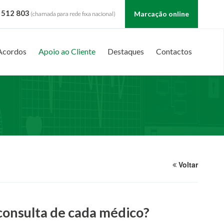
 512 803
Marcação online
(chamada para rede fixa nacional)
Acordos
Apoio ao Cliente
Destaques
Contactos
Voltar
consulta de cada médico?