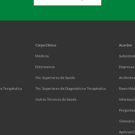
Corpo Clínico
Acordos
Médicos
Subsiste
Enfermeiros
Empresas
Téc. Superiores de Saúde
Acidentes
e Terapêutica
Téc. Superiores de Diagnóstico e Terapêutica
Ramo Vida
Outros Técnicos de Saúde
Informaçõ
Pergunta
Glossário
Apoio ao C