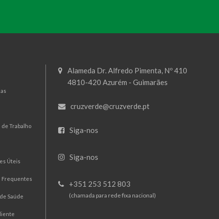
Alameda Dr. Alfredo Pimenta, Nº 410
4810-420 Azurém - Guimarães
mas
cruzverde@cruzverde.pt
 de Trabalho
Siga-nos
Siga-nos
es Úteis
s Frequentes
+351 253 512 803
(chamada para rede fixa nacional)
 de Saúde
liente