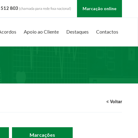
 512 803
Marcação online
(chamada para rede fixa nacional)
Acordos
Apoio ao Cliente
Destaques
Contactos
Voltar
Marcações