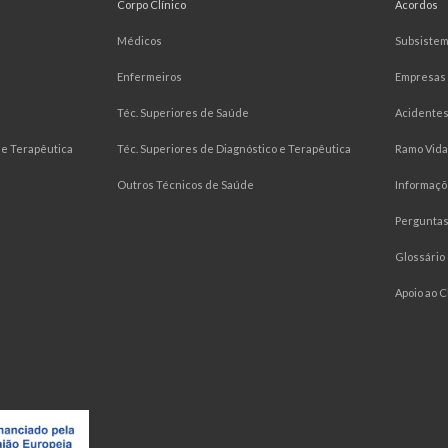
Corpo Clínico
Acordos
Médicos
Subsiste
Enfermeiros
Empresas
Téc. Superiores de Saúde
Acidentes
e Terapêutica
Téc. Superiores de Diagnóstico e Terapêutica
Ramo Vida
Outros Técnicos de Saúde
Informaçõ
Pergunta
Glossário
Apoio ao C