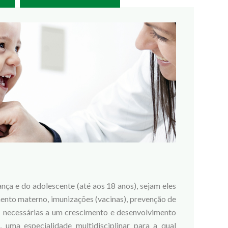
nça e do adolescente (até aos 18 anos), sejam eles
mento materno, imunizações (vacinas), prevenção de
 necessárias a um crescimento e desenvolvimento
o, uma especialidade multidisciplinar para a qual