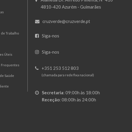
4810-420 Azurém - Guimarães
mas
cruzverde@cruzverde.pt
 de Trabalho
Siga-nos
Siga-nos
es Úteis
s Frequentes
+351 253 512 803
(chamada para rede fixa nacional)
 de Saúde
liente
Secretaria
:
09:00h às 18:00h
Receção
:
08:00h às 24:00h