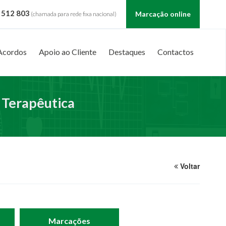
 512 803
Marcação online
(chamada para rede fixa nacional)
Acordos
Apoio ao Cliente
Destaques
Contactos
 Terapêutica
Voltar
Marcações