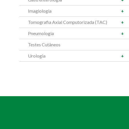
Imagiologia
Tomografia Axial Computorizada (TAC)
Pneumologia
Testes Cutâneos
Urologia