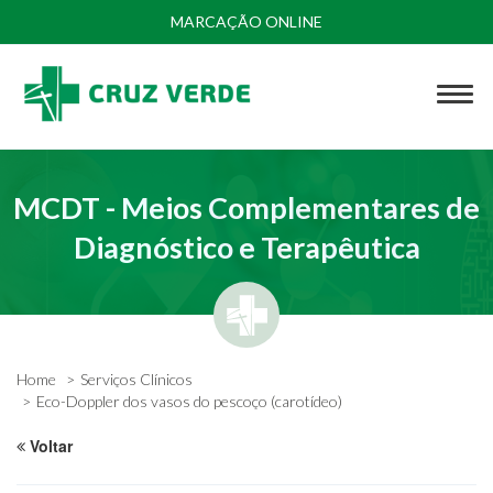
MARCAÇÃO ONLINE
MCDT - Meios Complementares de
Diagnóstico e Terapêutica
Home
Serviços Clínicos
Eco-Doppler dos vasos do pescoço (carotídeo)
Voltar