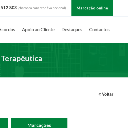
 512 803
Marcação online
(chamada para rede fixa nacional)
Acordos
Apoio ao Cliente
Destaques
Contactos
 Terapêutica
Voltar
Marcações