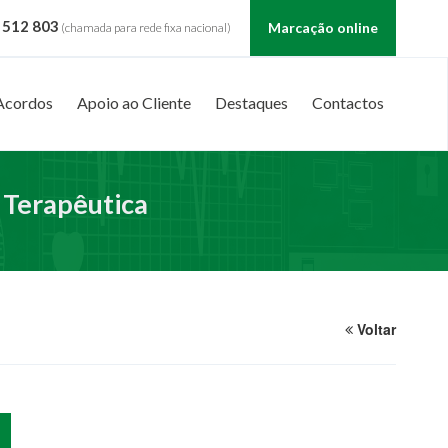
 512 803
Marcação online
(chamada para rede fixa nacional)
Acordos
Apoio ao Cliente
Destaques
Contactos
 Terapêutica
Voltar