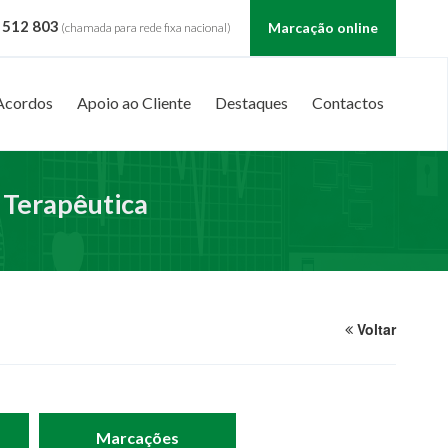
 512 803
Marcação online
(chamada para rede fixa nacional)
Acordos
Apoio ao Cliente
Destaques
Contactos
 Terapêutica
Voltar
Marcações