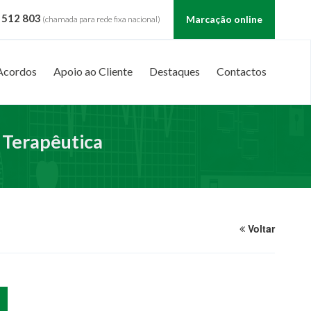
 512 803
Marcação online
(chamada para rede fixa nacional)
Acordos
Apoio ao Cliente
Destaques
Contactos
 Terapêutica
Voltar